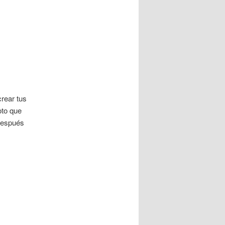
rear tus
oto que
después