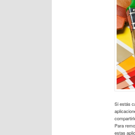
Si estás c
aplicacion
compartirl
Para remod
estas apli