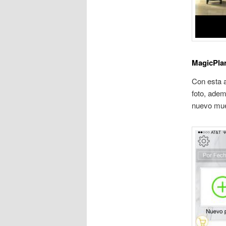
MagicPla
Con esta a
foto, ade
nuevo mueb