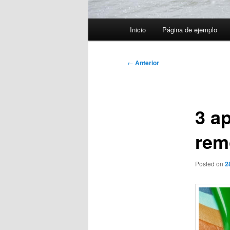
Menú
Inicio
Página de ejemplo
principal
Navegación
←
Anterior
de
entradas
3 a
rem
Posted on
2