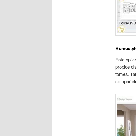
Homestyle
Esta aplic
propios di
tomes. Ta
compartirl