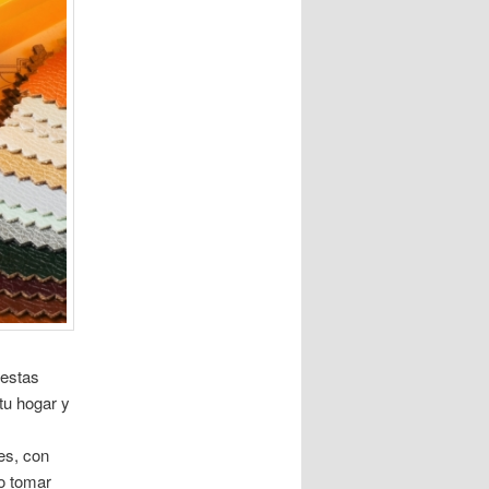
 estas
tu hogar y
es, con
o tomar