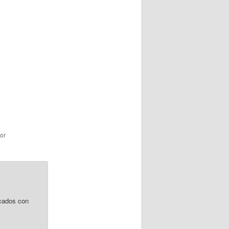
or
cados con