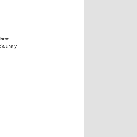
lores
bia una y