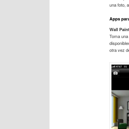
una foto, 
Apps para
Wall Pain
Toma una f
disponible
otra vez d