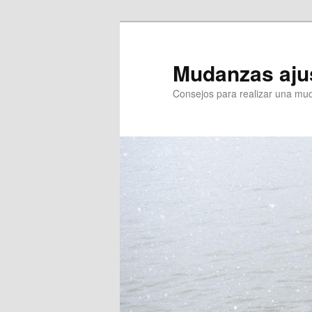
Ir
al
contenido
Mudanzas aju
principal
Consejos para realizar una mu