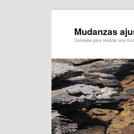
Ir
Ir
al
al
contenido
contenido
Mudanzas aju
principal
secundario
Consejos para realizar una mu