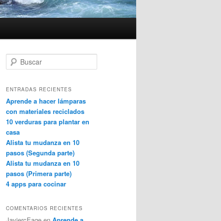
B
u
s
c
ENTRADAS RECIENTES
a
Aprende a hacer lámparas
r
con materiales reciclados
10 verduras para plantar en
casa
Alista tu mudanza en 10
pasos (Segunda parte)
Alista tu mudanza en 10
pasos (Primera parte)
4 apps para cocinar
COMENTARIOS RECIENTES
JaviercEage
en
Aprende a